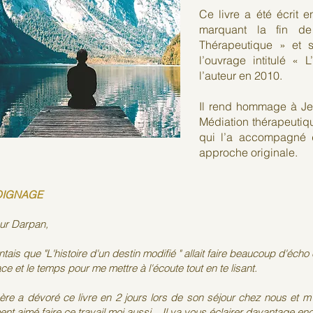
Ce livre a été écrit 
marquant la fin de
Thérapeutique » et 
l’ouvrage intitulé « 
l’auteur en 2010.
Il rend hommage à Je
Médiation thérapeutiq
qui l’a accompagné 
approche originale.
OIGNAGE
ur Darpan,
tais que "L'histoire d'un destin modifié " allait faire beaucoup d'écho
ce et le temps pour me mettre à l'écoute tout en te lisant.
re a dévoré ce livre en 2 jours lors de son séjour chez nous et m'a d
ent aimé faire ce travail moi aussi... Il va vous éclairer davantage enc