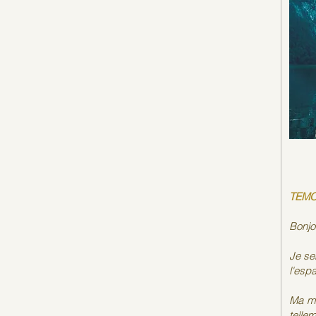
TEM
Bonjo
Je sen
l'espa
Ma mè
tellem